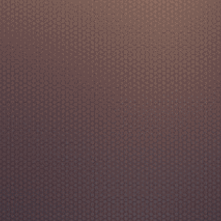
爱游戏体育网络化安全体系
戏体育官网平台架构，实现用户与数据全链路防护，构建系统级
身份验证
网络防
登录、行为识
WAF规则、
、设备绑定
别、服务稳
安全核心
数据加密
行为审
密、权限分级、
关键操作日志