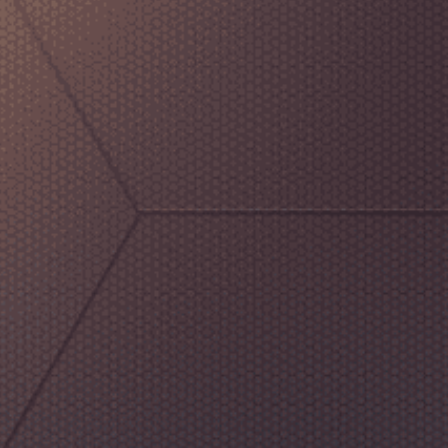
安全网。
护
异常流量识
定性保障
计
、行为追