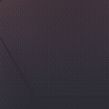
源支持
数字体育服务平台。
用户体验
爱游戏
注重界面逻辑与操作流畅性，为用
边界。
户带来轻松、自然的赛事互动感