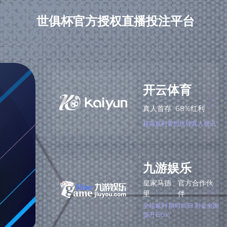
立即体验
台
个安全、高效、智能的体育
数百万用户的信赖与支持。
数据推送、互动分析的多元服
网络环境下依旧稳定可用。
操作，保护用户数据与平台系
能化数据处理系统，实现快速响