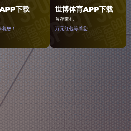
创新奖
，获得东南亚体育数字服务组织授予年度平台奖项。