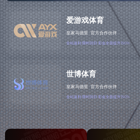
应与高效反馈，让用户在赛
全终端兼容接入
不论是手机、平板还是电脑
适配设备，实现多端同步
用。
爱游戏