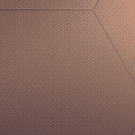
爱游戏体育官网
活跃用户
67,200