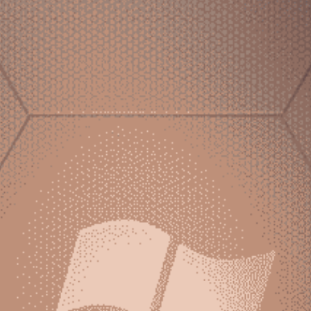
2024 年度用户信赖
在多项用户满意度评选中连续