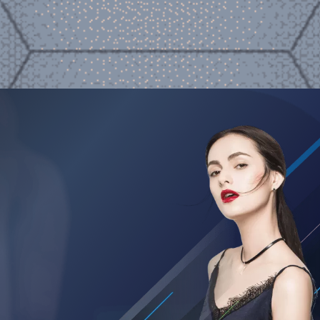
App下载
关于我们
网页版
世界杯
体育头条
爱游戏体育，值得信赖的数字体育平
持“以技术驱动体验、以数据构建价值”为核心理念，专注打造一
余年深耕亚洲市场，我们的服务网络覆盖多个国家与地区，赢得了
平台，我们融合全球架构与赛事数据接口，构建覆盖体育赛事、
5、APP 多端接入，并配备防劫持机制与加速网络，保障在不同
重加密机制、AI 风控体系与实时监测模块，自动识别潜在异常
过银行级加密协议处理，确保每一次使用都安全可靠。
有 24 小时客服中心，提供多语言即时响应。 同时平台构建智