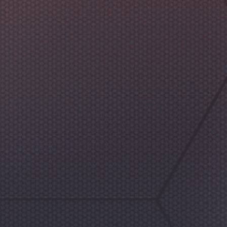
爱游戏体育 秉持
安全保障
平台架构以高标准安全规范为准
全
则，保护用户数据资产。