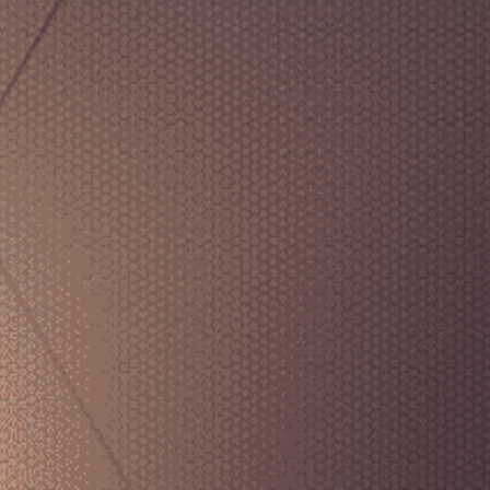
直播平台。
育赛事直播体验。
网络环境与设备。