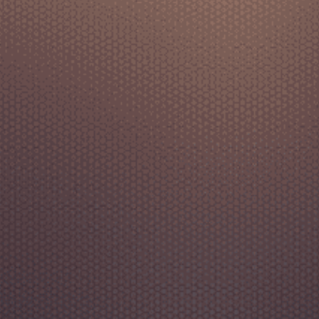
赛事数据覆盖
级体育赛事及机构建立数据合作，为用户提供权威、实时的赛事