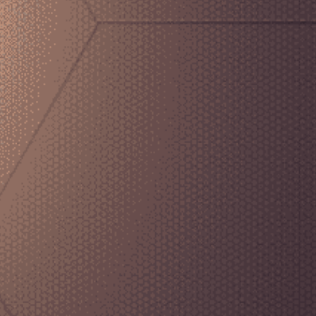
，并通过多重安全检测，放心使用。
客服排查设备兼容性。
atsApp 快速联系人工客服。