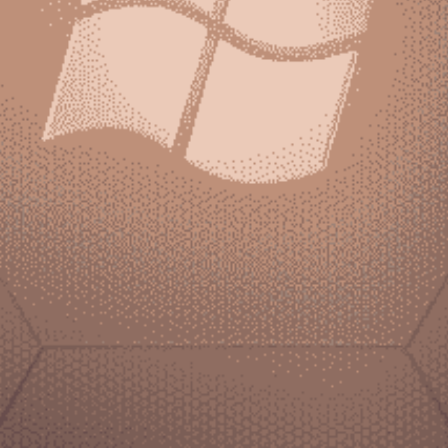
使用第三方来源。平台 App 已适配 iOS 与 Android 系统
/5G 或 Wi-Fi 网络。如仍有问题，可尝试切换清晰度或联系平台
、马来语三语交流。您可通过官网 Live Chat、Telegram 或 Wh